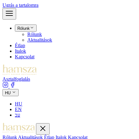
Ugrás a tartalomra
Rólunk
Rólunk
Aktualitások
Étlap
Italok
Kapcsolat
Asztalfoglalás
HU
HU
EN
עב
Rólunk
Aktualitások
Étlap
Italok
Kapcsolat