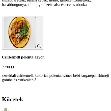
entrecote steak, báránykebab, asado, grillezett zöldségek,
hasábburgonya, tahini, grillezett salsa és ecetes uborka
Csirkemell polenta ágyon
7790 Ft
szuvidált csirkemell, kukorica polenta, színes bébi sárgarépa, shimeji
gomba és csirkealaplé
Köretek