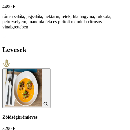
4490 Ft
római saláta, jégsaláta, nektarin, retek, lila hagyma, rukkola,
petrezselyem, mandula feta és pirított mandula citrusos
vinaigretteben
Levesek
Zöldségkrémleves
3290 Ft