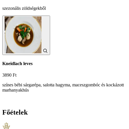
szezonális zöldségekből
Kneidlach leves
3890 Ft
színes bébi sárgarépa, salotta hagyma, maceszgombóc és kockázott
marhanyakhús
Főételek