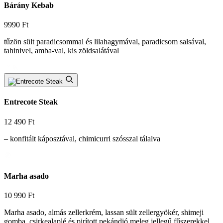
Bárány Kebab
9990 Ft
tűzön sült paradicsommal és lilahagymával, paradicsom salsával,
tahinivel, amba-val, kis zöldsalátával
Entrecote Steak
12 490 Ft
– konfitált káposztával, chimicurri szósszal tálalva
Marha asado
10 990 Ft
Marha asado, almás zellerkrém, lassan sült zellergyökér, shimeji
gomba, csirkealaplé és pirított pekándió meleg jellegű fűszerekkel