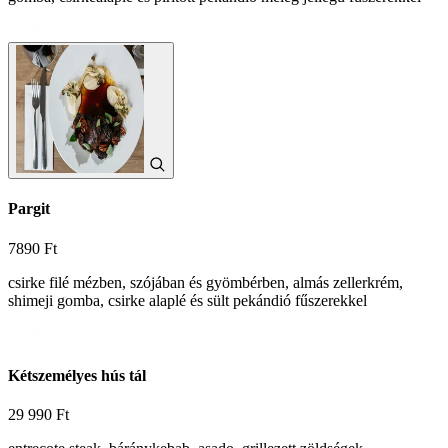
Pargit
7890 Ft
csirke filé mézben, szójában és gyömbérben, almás zellerkrém,
shimeji gomba, csirke alaplé és sült pekándió fűszerekkel
Kétszemélyes hús tál
29 990 Ft