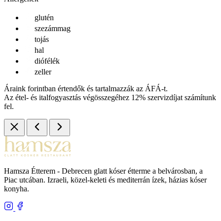
glutén
szezámmag
tojás
hal
diófélék
zeller
Áraink forintban értendők és tartalmazzák az ÁFÁ-t.
Az étel- és italfogyasztás végösszegéhez 12% szervizdíjat számítunk
fel.
Hamsza Étterem - Debrecen glatt kóser étterme a belvárosban, a
Piac utcában. Izraeli, közel-keleti és mediterrán ízek, házias kóser
konyha.