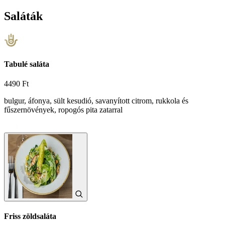
Saláták
Tabulé saláta
4490 Ft
bulgur, áfonya, sült kesudió, savanyított citrom, rukkola és
fűszernövények, ropogós pita zatarral
Friss zöldsaláta