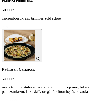
Hamsza Hummusz
5090 Ft
csicseriborsókrém, tahini es zöld schug
Padlizsán Carpaccio
5490 Ft
nyers tahini, datolyaszirup, szőlő, pirított mogyoró, fekete
padlizsánkrém, kakukkfű, oregánó, citromhéj és olívaolaj