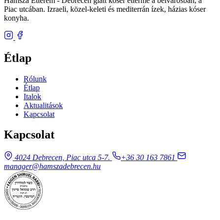
Hamsza Étterem - Debrecen glatt kóser étterme a belvárosban, a
Piac utcában. Izraeli, közel-keleti és mediterrán ízek, házias kóser
konyha.
Étlap
Rólunk
Étlap
Italok
Aktualitások
Kapcsolat
Kapcsolat
4024 Debrecen, Piac utca 5-7.
+36 30 163 7861
manager@hamszadebrecen.hu