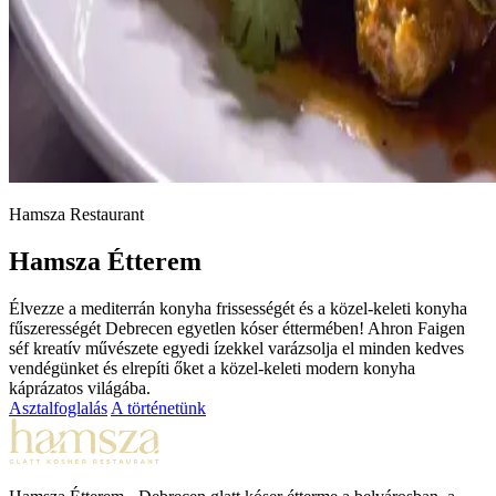
Hamsza Restaurant
Hamsza Étterem
Élvezze a mediterrán konyha frissességét és a közel-keleti konyha
fűszerességét Debrecen egyetlen kóser éttermében! Ahron Faigen
séf kreatív művészete egyedi ízekkel varázsolja el minden kedves
vendégünket és elrepíti őket a közel-keleti modern konyha
káprázatos világába.
Asztalfoglalás
A történetünk