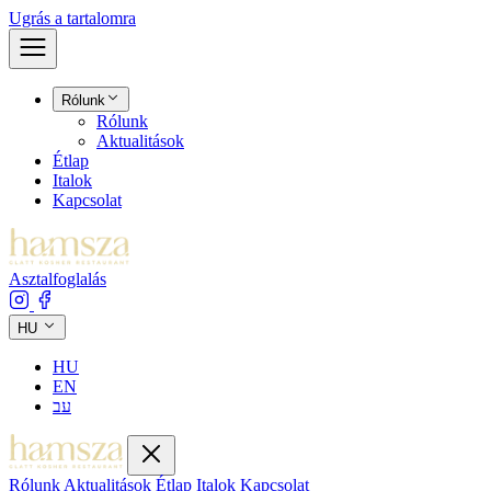
Ugrás a tartalomra
Rólunk
Rólunk
Aktualitások
Étlap
Italok
Kapcsolat
Asztalfoglalás
HU
HU
EN
עב
Rólunk
Aktualitások
Étlap
Italok
Kapcsolat