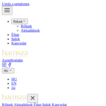
Ugrás a tartalomra
Rólunk
Rólunk
Aktualitások
Étlap
Italok
Kapcsolat
Asztalfoglalás
HU
HU
EN
עב
Rólunk
Aktualitások
Étlap
Italok
Kapcsolat