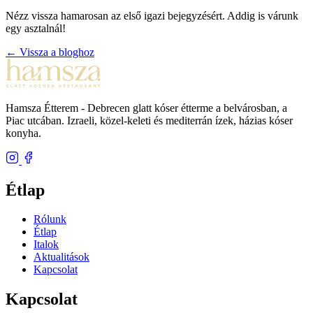
Nézz vissza hamarosan az első igazi bejegyzésért. Addig is várunk
egy asztalnál!
←
Vissza a bloghoz
Hamsza Étterem - Debrecen glatt kóser étterme a belvárosban, a
Piac utcában. Izraeli, közel-keleti és mediterrán ízek, házias kóser
konyha.
Étlap
Rólunk
Étlap
Italok
Aktualitások
Kapcsolat
Kapcsolat