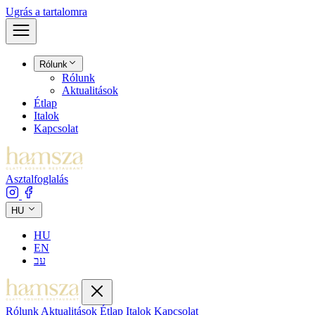
Ugrás a tartalomra
Rólunk
Rólunk
Aktualitások
Étlap
Italok
Kapcsolat
Asztalfoglalás
HU
HU
EN
עב
Rólunk
Aktualitások
Étlap
Italok
Kapcsolat