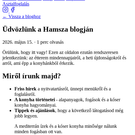
Asztalfoglalás
←
Vissza a bloghoz
Üdvözlünk a Hamsza blogján
2026. május 15.
·
1 perc olvasás
Örülünk, hogy itt vagy! Ezen az oldalon ezután rendszeresen
jelentkezünk: az étterem mindennapjairól, a heti újdonságokról és
arról, ami épp a konyhánkból érkezik.
Miről írunk majd?
Friss hírek
a nyitvatartásról, ünnepi menükről és a
foglalásról.
A konyha történetei
- alapanyagok, fogások és a kóser
konyha hagyományai.
Tippek és ajánlások
, hogy a következő látogatásod még
jobb legyen.
A mediterrán ízek és a kóser konyha minősége nálunk
minden fogásban ott van.