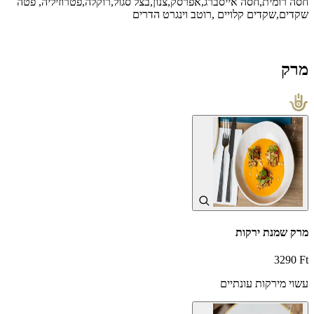
חסה רומית,חסה אייסברג,אפרסק,צנון,בצל סגול,רוקלה,פטרוזיליה, פטה
שקדים,שקדים קלויים ,רוטב וינגרט הדרים
מרק
מרק שמנת ירקות
3290 Ft
עשוי מירקות עונתיים