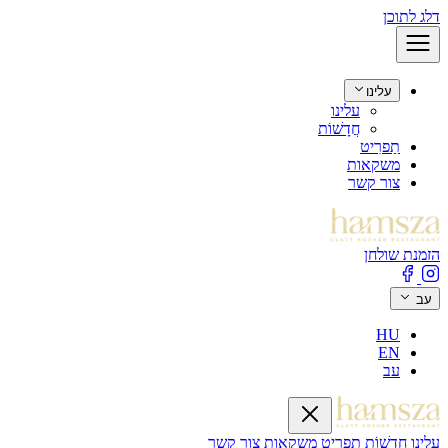
דלג לתוכן
עלינו
עלינו
חֲדָשׁוֹת
תַפרִיט
משקאות
צור קשר
הזמנת שולחן
עב
HU
EN
עב
עלינו
חֲדָשׁוֹת
תַפרִיט
משקאות
צור קשר