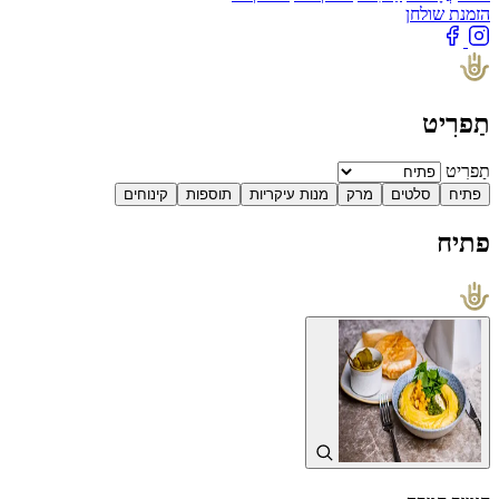
הזמנת שולחן
תַפרִיט
תַפרִיט
פתיח
סלטים
מרק
מנות עיקריות
תוספות
קינוחים
פתיח