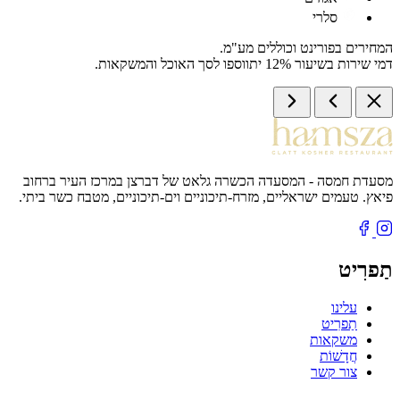
סלרי
המחירים בפורינט וכוללים מע"מ.
דמי שירות בשיעור 12% יתווספו לסך האוכל והמשקאות.
מסעדת חמסה - המסעדה הכשרה גלאט של דברצן במרכז העיר ברחוב
פיאץ. טעמים ישראליים, מזרח-תיכוניים וים-תיכוניים, מטבח כשר ביתי.
תַפרִיט
עלינו
תַפרִיט
משקאות
חֲדָשׁוֹת
צור קשר