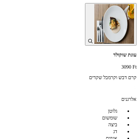
עוגת שוקולד
3090 Ft
קרם דבש וקרמבל שקדים
אלרגנים
גלוטן
שומשום
ביצה
דג
אגוזים